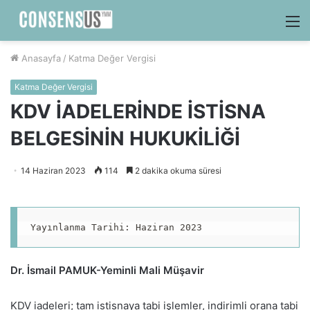
M
Anasayfa
/
Katma Değer Vergisi
Katma Değer Vergisi
KDV İADELERİNDE İSTİSNA
BELGESİNİN HUKUKİLİĞİ
14 Haziran 2023
114
2 dakika okuma süresi
Yayınlanma Tarihi: Haziran 2023
Dr. İsmail PAMUK-Yeminli Mali Müşavir
KDV iadeleri; tam istisnaya tabi işlemler, indirimli orana tabi