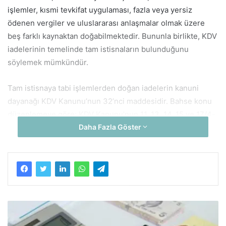
işlemler, kısmi tevkifat uygulaması, fazla veya yersiz
ödenen vergiler ve uluslararası anlaşmalar olmak üzere
beş farklı kaynaktan doğabilmektedir. Bununla birlikte, KDV
iadelerinin temelinde tam istisnaların bulunduğunu
söylemek mümkündür.
Tam istisnaya tabi işlemlerden doğan iadelerin kanuni
dayanağı KDV Kanunu’nun 32’nci maddesidir. Bahse konu
düzenlemeye göre; KDV Kanunu’nun 11, 13, 14, 15 ve 17/4-
Daha Fazla Göster
s maddeleri uyarınca vergiden istisna edilmiş bulunan
işlemlerle ilgili fatura ve benzeri vesikalarda gösterilen
KDV, mükellefin vergiye tabi işlemleri üzerinden
hesaplanacak KDV’den indirilir. Vergiye tabi işlemlerin
mevcut olmaması veya hesaplanan verginin indirilecek
vergiden az olması hallerinde indirilemeyen KDV, işlemin
gerçekleştiği dönemi izleyen ikinci takvim yılının sonuna
kadar talep edilmesi şartıyla Hazine ve Maliye Bakanlığı