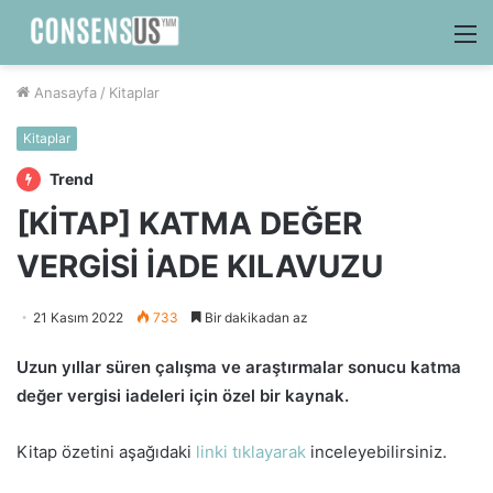
M
Anasayfa
/
Kitaplar
Kitaplar
Trend
[KİTAP] KATMA DEĞER
VERGİSİ İADE KILAVUZU
21 Kasım 2022
733
Bir dakikadan az
Uzun yıllar süren çalışma ve araştırmalar sonucu katma
değer vergisi iadeleri için özel bir kaynak.
Kitap özetini aşağıdaki
linki tıklayarak
inceleyebilirsiniz.